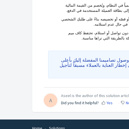
اً في النظام، ويُخصم من القيمة المالية
 إلى بطاقة العميلة المستخدمة في الدفع.
أو قصّه أو تخصيصه بناءً على طلبكِ الشخصي
ً في حال عدم استلامه.
الـ 90 يوماً كاملة دون تواصل أو استلام، تحتفظ كاف ميم
 بالطريقة التي تراها مناسبة.
ول تصاميمنا المفضلة إليكِ بأعلى
خطار العناية بالعملاء مسبقاً لتأجيل
Aseel is the author of this solution artic
A
Did you find it helpful?
Yes
N
Home
Solutions