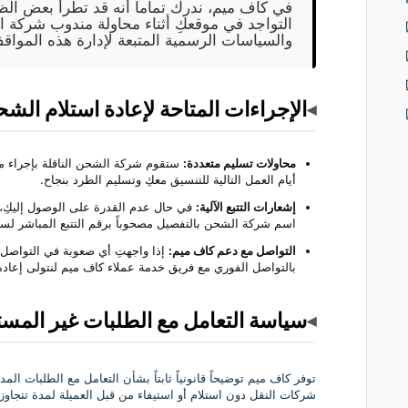
في كاف ميم، ندرك تماماً أنه قد تطرأ بعض الظر
التواجد في موقعكِ أثناء محاولة مندوب شركة ا
والسياسات الرسمية المتبعة لإدارة هذه المواق
الإجراءات المتاحة لإعادة استلام الشح
◂
محاولات تسليم متعددة:
ستقوم شركة الشحن الناقلة بإجراء محا
أيام العمل التالية للتنسيق معكِ وتسليم الطرد بنجاح.
إشعارات التتبع الآلية:
في حال عدم القدرة على الوصول إليكِ، سي
اسم شركة الشحن بالتفصيل مصحوباً برقم التتبع المباشر لسهولة
التواصل مع دعم كاف ميم:
إذا واجهتِ أي صعوبة في التواصل 
بالتواصل الفوري مع فريق خدمة عملاء كاف ميم لنتولى إعادة 
سياسة التعامل مع الطلبات غير المستلمة لمد
◂
توفر كاف ميم توضيحاً قانونياً ثابتاً بشأن التعامل مع الطلبات ال
شركات النقل دون استلام أو استيفاء من قبل العميلة لمدة تتجاوز **90 يوماً متتالياً**، حيث تتم إدارتها كال