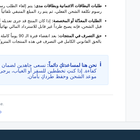
طلبات البطاقات الائتمانية وبطاقات مدى:
يتم إلغاء الطلب رسمي
رسوم تكلفة الشحن الفعلي، ثم يتم رد المبلغ المتبقي تلقائياً
الطلبات المعدّلة أو المخصصة:
إذا كان المنتج قد جرى تعديله 
قبل الشحن، فإنه يصبح طرداً غير قابل للاسترداد المالي نهائيا
حق التصرف في المنتجات:
بعد انقضاء فترة 
بالحق القانوني الكامل في التصرف في هذه المنتجات المتروكة
i
نحن هنا لمساعدتكِ دائماً:
نسعى جاهدين لضمان وص
كفاءة. إذا كنتِ تخططين للسفر أو الغياب، يرجى إ
موعد الشحن وحفظ طردكِ بأمان.
le.
o